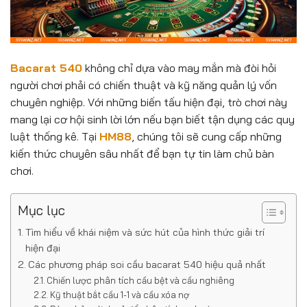
Bacarat 540
không chỉ dựa vào may mắn mà đòi hỏi
người chơi phải có chiến thuật và kỹ năng quản lý vốn
chuyên nghiệp. Với những biến tấu hiện đại, trò chơi này
mang lại cơ hội sinh lời lớn nếu bạn biết tận dụng các quy
luật thống kê. Tại
HM88
, chúng tôi sẽ cung cấp những
kiến thức chuyên sâu nhất để bạn tự tin làm chủ bàn
chơi.
Mục lục
Tìm hiểu về khái niệm và sức hút của hình thức giải trí
hiện đại
Các phương pháp soi cầu bacarat 540 hiệu quả nhất
Chiến lược phân tích cầu bệt và cầu nghiêng
Kỹ thuật bắt cầu 1-1 và cầu xóa nợ