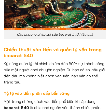
Các phương pháp soi cầu bacarat 540 hiệu quả
Chiến thuật vào tiền và quản lý vốn trong
bacarat 540
Kỹ năng quản lý tài chính chiếm đến 60% sự thành công
của một người chơi chuyên nghiệp. Dù bạn có soi cầu giỏi
đến đâu mà không biết cách vào tiền, bạn vẫn có thể
trắng tay.
Tỷ lệ vào tiền phân cấp bền vững
Một trong những cách vào tiền phổ biến khi áp dụng
bacarat 540
là chia nhỏ nguồn vốn thành nhiều phần.