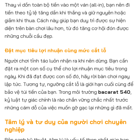
Thay vì dồn toàn bộ tiền vào một ván (all-in), bạn nên đi
tiền theo tỷ lệ tăng dần khi thắng và giữ nguyên hoặc
giảm khi thua. Cách này giúp bạn duy trì được sự hiện
diện trên bàn chơi lâu hơn, từ đó tăng cơ hội đón được
những chuỗi cầu đẹp.
Đặt mục tiêu lợi nhuận cùng mức cắt lỗ
Người chơi tỉnh táo luôn nhận ra khi nên dừng.
Bạn cần
đặt ra một con số cụ thể cho lợi nhuận mục tiêu trong
ngày. Khi đã đạt được con số đó, hãy rời bàn chơi ngay
lập tức. Tương tự, ngưỡng cắt lỗ là giới hạn cuối cùng để
bảo vệ túi tiền của bạn. Trong môi trường
bacarat 540
,
kỷ luật tự giác chính là rào chắn vững chắc nhất trước
những cám dỗ của việc muốn gỡ gạc lại những gì đã mất.
Tâm lý và tư duy của người chơi chuyên
nghiệp
Bên cạnh kỹ thuật, tâm lý là yếu tố then chốt giúp bạn