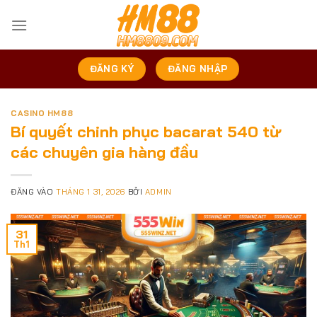
Bỏ
qua
nội
dung
ĐĂNG KÝ
ĐĂNG NHẬP
CASINO HM88
Bí quyết chinh phục bacarat 540 từ
các chuyên gia hàng đầu
ĐĂNG VÀO
THÁNG 1 31, 2026
BỞI
ADMIN
31
Th1