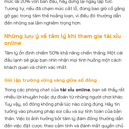
mức lãi 20% vốn ban đầu, hãy dừng lại ngay lập tức.
Tương tự, nếu đã chạm mức cắt lỗ, đừng bao giờ cố gắng
gỡ gạc trong tâm thế hoảng loạn, vì điều đó thường dẫn
đến những sai lầm nghiêm trọng hơn.
Những lưu ý về tâm lý khi tham gia tài xỉu
online
Tâm lý ổn định chiếm 50% khả năng chiến thắng. Một cái
đầu lạnh sẽ giúp bạn nhìn nhận mọi tình huống một cách
khách quan và chính xác nhất.
Giữ lập trường vững vàng giữa số đông
Trong các phòng chat của
tài xỉu online
, bạn sẽ thấy rất
nhiều lời khuyên hoặc dự đoán từ những người chơi khác.
Tuy vậy, số đông không phải lúc nào cũng đúng.
Hãy tin
tưởng vào phương pháp soi cầu và sự tính toán của bản
thân. Việc bị ảnh hưởng bởi tâm lý đám đông thường dẫn
đến việc đặt cược theo cảm tính và đánh mất quyền chủ