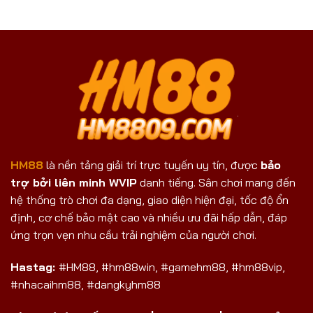
lô
chuyên
kép
gia
khung
hàng
5
đầu
ngày
bất
bại
từ
chuyên
gia
HM88
là nền tảng giải trí trực tuyến uy tín, được
bảo
trợ bởi liên minh WVIP
danh tiếng. Sân chơi mang đến
hệ thống trò chơi đa dạng, giao diện hiện đại, tốc độ ổn
định, cơ chế bảo mật cao và nhiều ưu đãi hấp dẫn, đáp
ứng trọn vẹn nhu cầu trải nghiệm của người chơi.
Hastag:
#HM88, #hm88win, #gamehm88, #hm88vip,
#nhacaihm88, #dangkyhm88