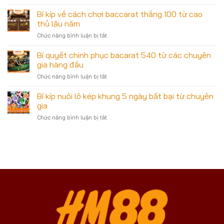
Bí
nuôi
kíp
lô
Bí kíp về cách chơi baccarat thắng 100 từ cao
tham
khung
thủ lâu năm
gia
2
ở
Chức năng bình luận bị tắt
tài
ngày
Bí
xỉu
chuẩn
kíp
Bí quyết chinh phục bacarat 540 từ các chuyên
online
nhất
về
an
gia hàng đầu
cách
toàn
ở
Chức năng bình luận bị tắt
chơi
và
Bí
baccarat
hiệu
quyết
Bí kíp nuôi lô kép khung 5 ngày bất bại từ chuyên
thắng
quả
chinh
100
gia
2026
phục
từ
ở
Chức năng bình luận bị tắt
bacarat
cao
Bí
540
thủ
kíp
từ
lâu
nuôi
các
năm
lô
chuyên
kép
gia
khung
hàng
5
đầu
ngày
bất
bại
từ
chuyên