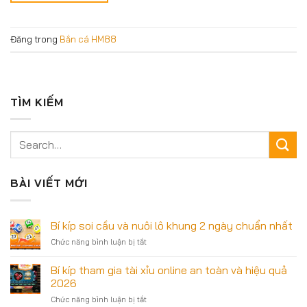
Đăng trong
Bắn cá HM88
TÌM KIẾM
BÀI VIẾT MỚI
Bí kíp soi cầu và nuôi lô khung 2 ngày chuẩn nhất
ở
Chức năng bình luận bị tắt
Bí
kíp
Bí kíp tham gia tài xỉu online an toàn và hiệu quả
soi
2026
cầu
ở
Chức năng bình luận bị tắt
và