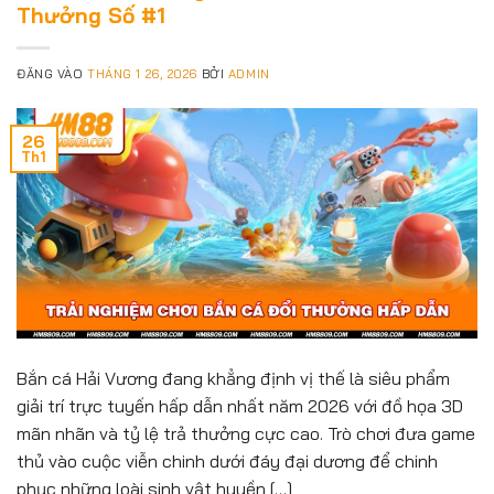
Thưởng Số #1
ĐĂNG VÀO
THÁNG 1 26, 2026
BỞI
ADMIN
26
Th1
Bắn cá Hải Vương đang khẳng định vị thế là siêu phẩm
giải trí trực tuyến hấp dẫn nhất năm 2026 với đồ họa 3D
mãn nhãn và tỷ lệ trả thưởng cực cao. Trò chơi đưa game
thủ vào cuộc viễn chinh dưới đáy đại dương để chinh
phục những loài sinh vật huyền […]