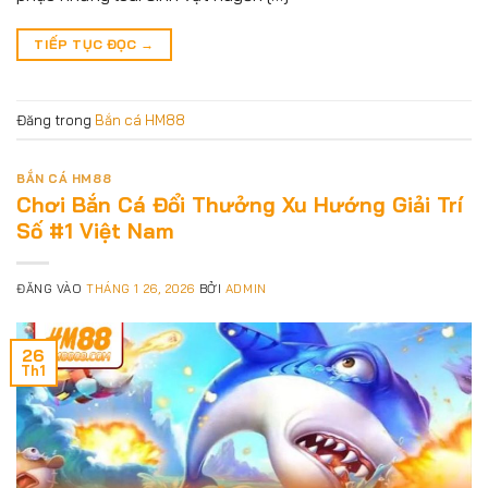
TIẾP TỤC ĐỌC
→
Đăng trong
Bắn cá HM88
BẮN CÁ HM88
Chơi Bắn Cá Đổi Thưởng Xu Hướng Giải Trí
Số #1 Việt Nam
ĐĂNG VÀO
THÁNG 1 26, 2026
BỞI
ADMIN
26
Th1