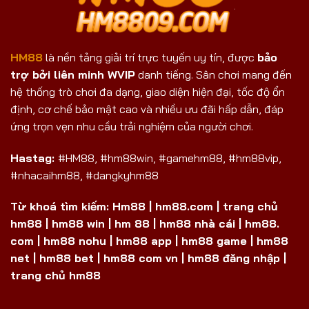
gia
HM88
là nền tảng giải trí trực tuyến uy tín, được
bảo
trợ bởi liên minh WVIP
danh tiếng. Sân chơi mang đến
hệ thống trò chơi đa dạng, giao diện hiện đại, tốc độ ổn
định, cơ chế bảo mật cao và nhiều ưu đãi hấp dẫn, đáp
ứng trọn vẹn nhu cầu trải nghiệm của người chơi.
Hastag:
#HM88, #hm88win, #gamehm88, #hm88vip,
#nhacaihm88, #dangkyhm88
Từ khoá tìm kiếm: Hm88 | hm88.com | trang chủ
hm88 | hm88 win | hm 88 | hm88 nhà cái | hm88.
com | hm88 nohu | hm88 app | hm88 game | hm88
net | hm88 bet | hm88 com vn |
hm88 đăng nhập |
trang chủ hm88