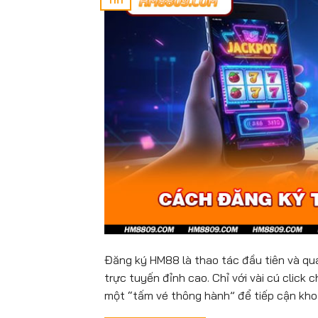
Đăng ký HM88 là thao tác đầu tiên và qua
trực tuyến đỉnh cao. Chỉ với vài cú click
một “tấm vé thông hành” để tiếp cận kho