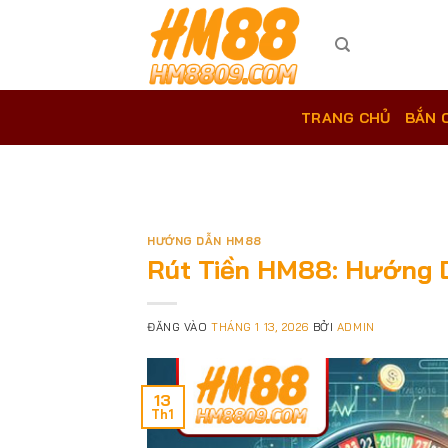
Bỏ
qua
nội
dung
TRANG CHỦ
BẮN 
HƯỚNG DẪN HM88
Rút Tiền HM88: Hướng 
ĐĂNG VÀO
THÁNG 1 13, 2026
BỞI
ADMIN
13
Th1