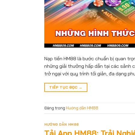
Nạp tiền HM88 là bước chuẩn bị quan trọn
những giải thưởng hấp dẫn tại các sảnh c
trở ngại với quy trình tối giản, đa dạng p
TIẾP TỤC ĐỌC
→
Đăng trong
Hướng dẫn HM88
HƯỚNG DẪN HM88
Tải App HM88: Trải Ngh