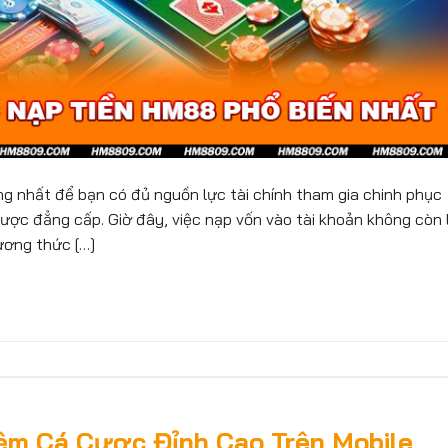
g nhất để bạn có đủ nguồn lực tài chính tham gia chinh phục
ược đẳng cấp. Giờ đây, việc nạp vốn vào tài khoản không còn 
hương thức […]
iệm Cá Cược Đỉnh Cao Trên Mobile