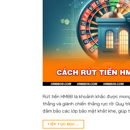
Rút tiền HM88 là khoảnh khắc được mong 
thẳng và giành chiến thắng rực rỡ. Quy t
đảm bảo các lớp bảo mật khắt khe, giúp t
TIẾP TỤC ĐỌC
→