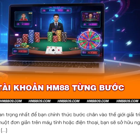
n trọng nhất để bạn chính thức bước chân vào thế giới giải trí
 chuột đơn giản trên máy tính hoặc điện thoại, bạn sẽ sở hữu n
 […]