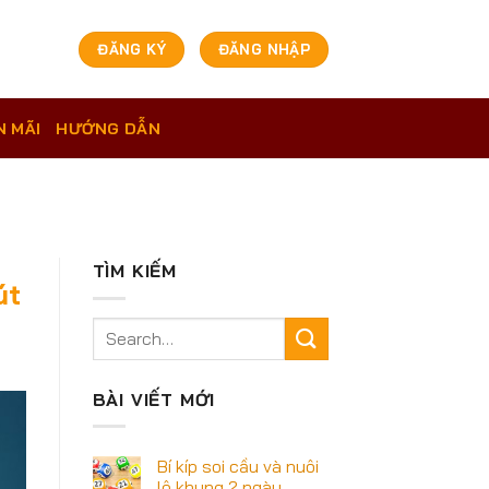
ĐĂNG KÝ
ĐĂNG NHẬP
 MÃI
HƯỚNG DẪN
TÌM KIẾM
út
BÀI VIẾT MỚI
Bí kíp soi cầu và nuôi
lô khung 2 ngày