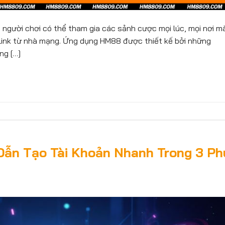
p người chơi có thể tham gia các sảnh cược mọi lúc, mọi nơi m
 link từ nhà mạng. Ứng dụng HM88 được thiết kế bởi những
ng […]
ẫn Tạo Tài Khoản Nhanh Trong 3 Ph