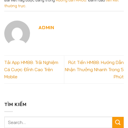
Bài viết này được đăng trong
Hướng dẫn HM88
. Đánh dấu
liên kết
thường trực
.
ADMIN
Tải App HM88: Trải Nghiệm
Rút Tiền HM88: Hướng Dẫn
Cá Cược Đỉnh Cao Trên
Nhận Thưởng Nhanh Trong 5
Mobile
Phút
TÌM KIẾM