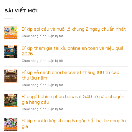
BÀI VIẾT MỚI
Bí kíp soi cầu và nuôi lô khung 2 ngày chuẩn nhất
ở
Chức năng bình luận bị tắt
Bí
kíp
Bí kíp tham gia tài xỉu online an toàn và hiệu quả
soi
2026
cầu
ở
Chức năng bình luận bị tắt
và
Bí
nuôi
kíp
lô
Bí kíp về cách chơi baccarat thắng 100 từ cao
tham
khung
thủ lâu năm
gia
2
ở
Chức năng bình luận bị tắt
tài
ngày
Bí
xỉu
chuẩn
kíp
Bí quyết chinh phục bacarat 540 từ các chuyên
online
nhất
về
an
gia hàng đầu
cách
toàn
ở
Chức năng bình luận bị tắt
chơi
và
Bí
baccarat
hiệu
quyết
Bí kíp nuôi lô kép khung 5 ngày bất bại từ chuyên
thắng
quả
chinh
100
gia
2026
phục
từ