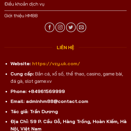
Điều khoản dịch vụ
Giới thiệu HM88
LIÊN HỆ
Website:
https://vzy.uk.com/
Cung cấp:
Bắn cá, xổ số, thể thao, casino, game bài,
đá gà, slot game.v.v
Phone: +84961569999
Email:
adminhm88@contact.com
Tác giả: Trần Dương
Địa Chỉ: 59 P. Cầu Gỗ, Hàng Trống, Hoàn Kiếm, Hà
Nội, Việt Nam