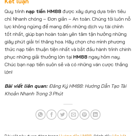
Kết luận
Quy trình
nạp tiền HM88
được xây dựng dựa trên tiêu
chí: Nhanh chóng – Đơn giản – An toàn. Chúng tôi luôn nỗ
lực không ngừng để mang đến những dịch vụ tài chính
tốt nhất, giúp bạn hoàn toàn yên tâm tận hưởng những
giây phút giải trí thăng hoa. Hãy chọn cho mình phương
thức nạp tiền thuận tiện nhất và bắt đầu hành trình chinh
phục những giải thưởng lớn tại
HM88
ngay hôm nay.
Chúc bạn nạp tiền suôn sẻ và có những ván cược thắng
lớn!
Bài viết liên quan:
Đăng Ký HM88
: Hướng Dẫn Tạo Tài
Khoản Nhanh Trong 3 Phút