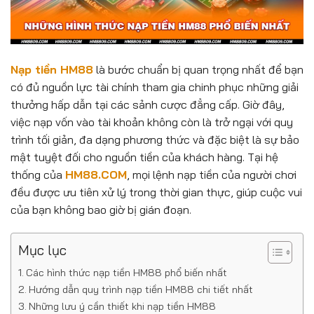
Nạp tiền HM88
là bước chuẩn bị quan trọng nhất để bạn
có đủ nguồn lực tài chính tham gia chinh phục những giải
thưởng hấp dẫn tại các sảnh cược đẳng cấp. Giờ đây,
việc nạp vốn vào tài khoản không còn là trở ngại với quy
trình tối giản, đa dạng phương thức và đặc biệt là sự bảo
mật tuyệt đối cho nguồn tiền của khách hàng. Tại hệ
thống của
HM88.COM
, mọi lệnh nạp tiền của người chơi
đều được ưu tiên xử lý trong thời gian thực, giúp cuộc vui
của bạn không bao giờ bị gián đoạn.
Mục lục
Các hình thức nạp tiền HM88 phổ biến nhất
Hướng dẫn quy trình nạp tiền HM88 chi tiết nhất
Những lưu ý cần thiết khi nạp tiền HM88