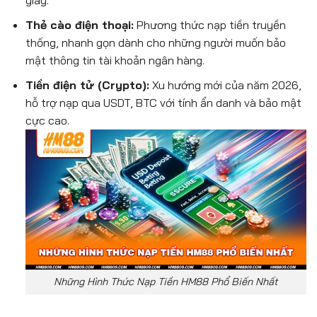
giây.
Thẻ cào điện thoại:
Phương thức nạp tiền truyền
thống, nhanh gọn dành cho những người muốn bảo
mật thông tin tài khoản ngân hàng.
Tiền điện tử (Crypto):
Xu hướng mới của năm 2026,
hỗ trợ nạp qua USDT, BTC với tính ẩn danh và bảo mật
cực cao.
Những Hình Thức Nạp Tiền HM88 Phổ Biến Nhất