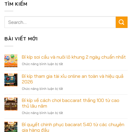
TÌM KIẾM
BÀI VIẾT MỚI
Bí kíp soi cầu và nuôi lô khung 2 ngày chuẩn nhất
ở
Chức năng bình luận bị tắt
Bí
kíp
Bí kíp tham gia tài xỉu online an toàn và hiệu quả
soi
2026
cầu
ở
Chức năng bình luận bị tắt
và
Bí
nuôi
kíp
lô
Bí kíp về cách chơi baccarat thắng 100 từ cao
tham
khung
thủ lâu năm
gia
2
ở
Chức năng bình luận bị tắt
tài
ngày
Bí
xỉu
chuẩn
kíp
Bí quyết chinh phục bacarat 540 từ các chuyên
online
nhất
về
an
gia hàng đầu