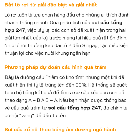
Bắt lô rơi từ giải đặc biệt và giải nhất
Lô rơi luôn là lựa chọn hàng đầu cho những ai thích đánh
nhanh thắng nhanh. Qua phân tích của
soi cầu tổng
hợp 247
, việc lấy lại các con số đã xuất hiện trong hai
giải lớn nhất của kỳ trước mang lại hiệu quả rất ổn định.
Nhịp lô rơi thường kéo dài từ 2 đến 3 ngày, tạo điều kiện
thuận lợi cho việc nuôi khung ngắn hạn.
Phương pháp dự đoán cầu hình quả trám
Đây là đường cầu “hiếm có khó tìm” nhưng một khi đã
xuất hiện thì tỷ lệ trúng lên đến 90%. Hệ thống sẽ quét
toàn bộ bảng kết quả để tìm ra sự sắp xếp các con số
theo dạng A – B A B – A. Nếu bạn nhận được thông báo
về cầu quả trám từ
soi cầu tổng hợp 247
, đó chính là
cơ hội “vàng” để đầu tư lớn.
Soi cầu xổ số theo bóng âm dương ngũ hành