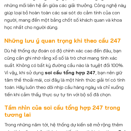
những mối liên hệ ẩn giữa các giải thưởng. Công nghệ này
giúp loại bỏ hoàn toàn các sai sót do cảm tính của con
người, mang đến một bảng chốt số khách quan và khoa
học nhất cho người dùng.
Những lưu ý quan trọng khi theo cầu 247
Dù hệ thống dự đoán có độ chính xác cao đến đâu, bạn
cũng cần ghi nhớ rằng xổ số là trò chơi mang tính xác
suất. Không có bất kỳ đường cầu nào là tuyệt đối 100%.
Vì vậy, khi sử dụng
soi cầu tổng hợp 247
, bạn nên giữ
tâm thế thoải mái, coi đây là một hình thức giải trí có tính
toán. Hãy luôn theo dõi nhịp cầu hàng ngày và chỉ xuống
tiền khi cảm thấy thực sự tự tin với bộ số đã chọn.
Tầm nhìn của soi cầu tổng hợp 247 trong
tương lai
Trong những năm tới, hệ thống dự kiến sẽ mở rộng thêm