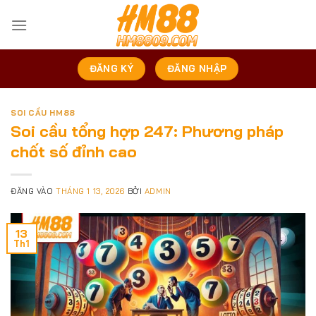
Bỏ
qua
nội
dung
ĐĂNG KÝ
ĐĂNG NHẬP
SOI CẦU HM88
Soi cầu tổng hợp 247: Phương pháp
chốt số đỉnh cao
ĐĂNG VÀO
THÁNG 1 13, 2026
BỞI
ADMIN
13
Th1