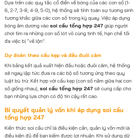
Dựa trên các quy tắc cổ điển về bóng của các con số (1-
6, 2-7, 3-8, 4-9, 5-0), hệ thống sẽ tính toán sự tương sinh
tương khắc giữa các con số trong kỳ quay. Việc áp dụng
bóng âm dương vào
soi cầu tổng hợp 247
giúp người
chơi tìm ra những con số lót vô cùng tinh tế, hạn chế tối
đa việc bị “về lộn”.
Dự đoán theo cầu kẹp và đầu đuôi câm
Khi bảng kết quả xuất hiện đầu hoặc đuôi câm, hệ thống
sẽ ngay lập tức đưa ra các bộ số tương ứng theo quy
luật bù trừ. Kết hợp với cầu kẹp (con số nằm giữa hai con
số giống nhau),
soi cầu tổng hợp 247
sẽ cung cấp cho
bạn những lựa chọn có độ tin cậy rất cao.
Bí quyết quản lý vốn khi áp dụng soi cầu
tổng hợp 247
Kiến thức soi cầu chỉ là điều kiện cần, quản lý vốn mới là
điều kiện đủ để bạn kiếm được lợi nhuận. Khi sử dụng dữ