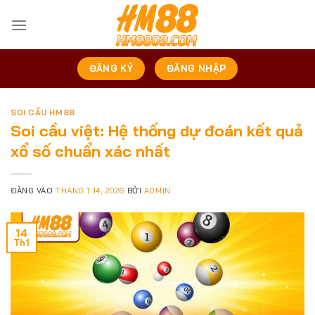
Bỏ
qua
nội
dung
ĐĂNG KÝ
ĐĂNG NHẬP
SOI CẦU HM88
Soi cầu việt: Hệ thống dự đoán kết quả
xổ số chuẩn xác nhất
ĐĂNG VÀO
THÁNG 1 14, 2026
BỞI
ADMIN
14
Th1