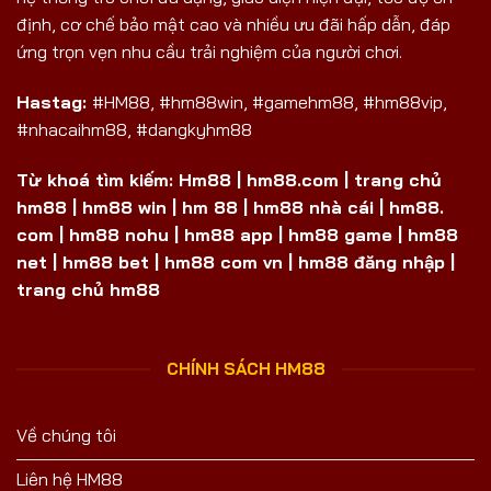
định, cơ chế bảo mật cao và nhiều ưu đãi hấp dẫn, đáp
ứng trọn vẹn nhu cầu trải nghiệm của người chơi.
Hastag:
#HM88, #hm88win, #gamehm88, #hm88vip,
#nhacaihm88, #dangkyhm88
Từ khoá tìm kiếm: Hm88 | hm88.com | trang chủ
hm88 | hm88 win | hm 88 | hm88 nhà cái | hm88.
com | hm88 nohu | hm88 app | hm88 game | hm88
net | hm88 bet | hm88 com vn |
hm88 đăng nhập |
trang chủ hm88
CHÍNH SÁCH HM88
Về chúng tôi
Liên hệ HM88