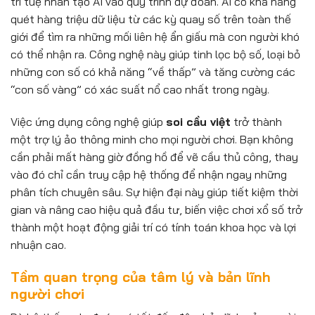
trí tuệ nhân tạo AI vào quy trình dự đoán. AI có khả năng
quét hàng triệu dữ liệu từ các kỳ quay số trên toàn thế
giới để tìm ra những mối liên hệ ẩn giấu mà con người khó
có thể nhận ra. Công nghệ này giúp tinh lọc bộ số, loại bỏ
những con số có khả năng “về thấp” và tăng cường các
“con số vàng” có xác suất nổ cao nhất trong ngày.
Việc ứng dụng công nghệ giúp
soi cầu việt
trở thành
một trợ lý ảo thông minh cho mọi người chơi. Bạn không
cần phải mất hàng giờ đồng hồ để vẽ cầu thủ công, thay
vào đó chỉ cần truy cập hệ thống để nhận ngay những
phân tích chuyên sâu. Sự hiện đại này giúp tiết kiệm thời
gian và nâng cao hiệu quả đầu tư, biến việc chơi xổ số trở
thành một hoạt động giải trí có tính toán khoa học và lợi
nhuận cao.
Tầm quan trọng của tâm lý và bản lĩnh
người chơi