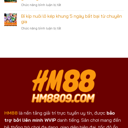
cách
toàn
ở
Chức năng bình luận bị tắt
chơi
và
Bí
baccarat
hiệu
quyết
Bí kíp nuôi lô kép khung 5 ngày bất bại từ chuyên
thắng
quả
chinh
100
gia
2026
phục
từ
ở
Chức năng bình luận bị tắt
bacarat
cao
Bí
540
thủ
kíp
từ
lâu
nuôi
các
năm
lô
chuyên
kép
gia
khung
hàng
5
đầu
ngày
bất
bại
từ
chuyên
gia
HM88
là nền tảng giải trí trực tuyến uy tín, được
bảo
trợ bởi liên minh WVIP
danh tiếng. Sân chơi mang đến
hệ thống trò chơi đa dạng, giao diện hiện đại, tốc độ ổn