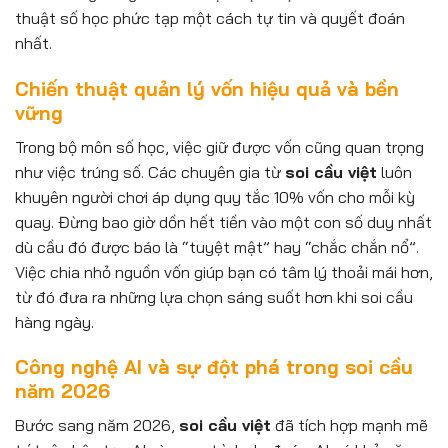
thuật số học phức tạp một cách tự tin và quyết đoán
nhất.
Chiến thuật quản lý vốn hiệu quả và bền
vững
Trong bộ môn số học, việc giữ được vốn cũng quan trọng
như việc trúng số. Các chuyên gia từ
soi cầu việt
luôn
khuyên người chơi áp dụng quy tắc 10% vốn cho mỗi kỳ
quay. Đừng bao giờ dồn hết tiền vào một con số duy nhất
dù cầu đó được báo là “tuyệt mật” hay “chắc chắn nổ”.
Việc chia nhỏ nguồn vốn giúp bạn có tâm lý thoải mái hơn,
từ đó đưa ra những lựa chọn sáng suốt hơn khi soi cầu
hàng ngày.
Công nghệ AI và sự đột phá trong soi cầu
năm 2026
Bước sang năm 2026,
soi cầu việt
đã tích hợp mạnh mẽ