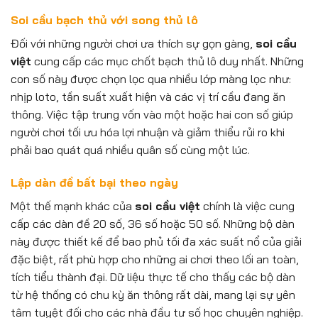
Soi cầu bạch thủ với song thủ lô
Đối với những người chơi ưa thích sự gọn gàng,
soi cầu
việt
cung cấp các mục chốt bạch thủ lô duy nhất. Những
con số này được chọn lọc qua nhiều lớp màng lọc như:
nhịp loto, tần suất xuất hiện và các vị trí cầu đang ăn
thông. Việc tập trung vốn vào một hoặc hai con số giúp
người chơi tối ưu hóa lợi nhuận và giảm thiểu rủi ro khi
phải bao quát quá nhiều quân số cùng một lúc.
Lập dàn đề bất bại theo ngày
Một thế mạnh khác của
soi cầu việt
chính là việc cung
cấp các dàn đề 20 số, 36 số hoặc 50 số. Những bộ dàn
này được thiết kế để bao phủ tối đa xác suất nổ của giải
đặc biệt, rất phù hợp cho những ai chơi theo lối an toàn,
tích tiểu thành đại. Dữ liệu thực tế cho thấy các bộ dàn
từ hệ thống có chu kỳ ăn thông rất dài, mang lại sự yên
tâm tuyệt đối cho các nhà đầu tư số học chuyên nghiệp.